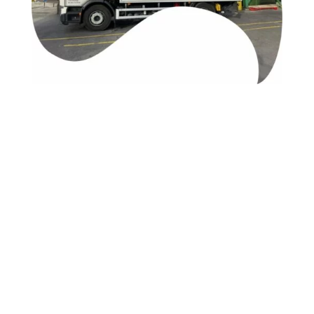
Vous souhaitez une collecte,
un devis ou un rendez-vous?
Nous contacter
065/52.98.98