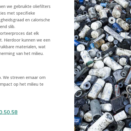
n we gebruikte oliefilters
ties met specifieke
igheidsgraad en calorische
end slib.
sorteerproces dat elk
ert. Hierdoor kunnen we een
ruikbare materialen, wat
herming van het milieu.
lco. We streven ernaar om
impact op het milieu te
0.50.58