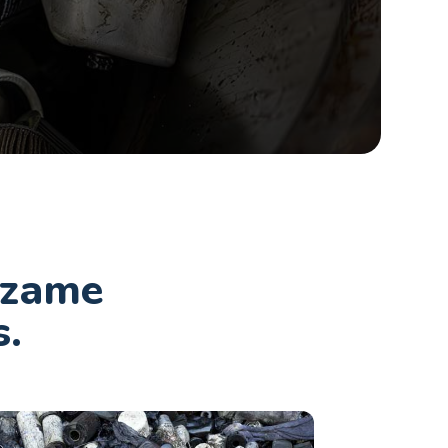
urzame
s.